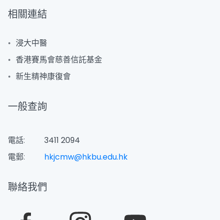
相關連結
浸大中醫
⾹港賽⾺會慈善信託基⾦
新⽣精神康復會
一般查詢
電話:
3411 2094
電郵:
hkjcmw@hkbu.edu.hk
聯絡我們