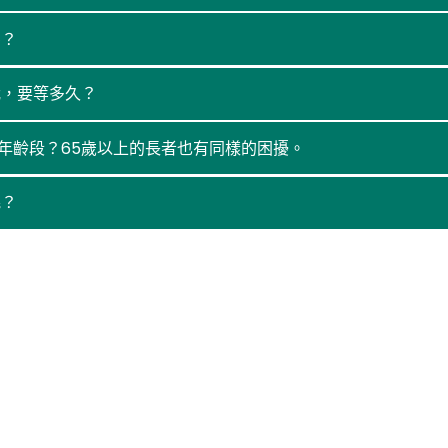
嗎？
我，要等多久？
5歲年齡段？65歲以上的長者也有同樣的困擾。
呢？