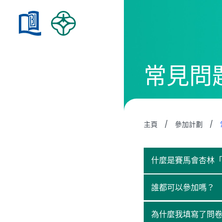
常見問
主⾴
/
參加計劃
/
什麼是賽馬會杏林
誰都可以參加嗎？
為什麼我填寫了問