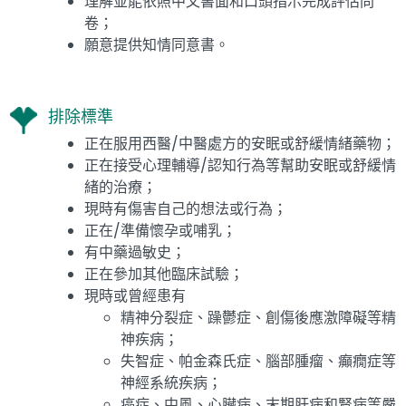
理解並能依照中文書面和口頭指示完成評估問
卷；
願意提供知情同意書。
排除標準
正在服用西醫/中醫處方的安眠或舒緩情緒藥物；
正在接受心理輔導/認知行為等幫助安眠或舒緩情
緒的治療；
現時有傷害自己的想法或行為；
正在/準備懷孕或哺乳；
有中藥過敏史；
正在參加其他臨床試驗；
現時或曾經患有
精神分裂症、躁鬱症、創傷後應激障礙等精
神疾病；
失智症、帕金森氏症、腦部腫瘤、癲癇症等
神經系統疾病；
癌症、中風、心臟病、末期肝病和腎病等嚴