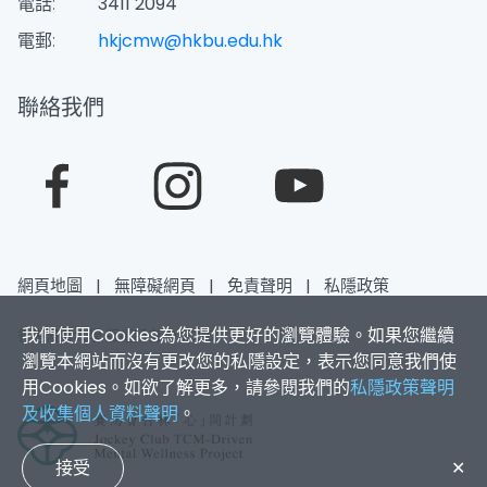
電話:
3411 2094
電郵:
hkjcmw@hkbu.edu.hk
聯絡我們
網頁地圖
|
無障礙網頁
|
免責聲明
|
私隱政策
我們使用Cookies為您提供更好的瀏覽體驗。如果您繼續
香港浸會大學 版權所有 © 2026
瀏覽本網站而沒有更改您的私隱設定，表示您同意我們使
用Cookies。如欲了解更多，請參閱我們的
私隱政策聲明
及收集個人資料聲明
。
接受
✕